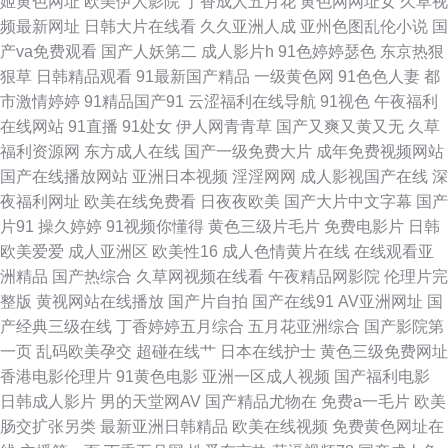
姬黄色网址
欧美伊人影院
丁香成人五月花
黄色网网址女
久草视
频最新网址
日韩大片在线看
久久亚洲人成
亚州色图乱伦小说
国
69麻豆人妻 中文字幕亚洲专区 波多野吉依成人视频 综合色网大香蕉 超碰AV
产va免费观看
国产人妖第二
成人影片h
91色婷婷瑟色
东京热狠
狠草
日韩精品观看
91最新国产精品
一级黄色网
91色色人妻
都
男人的天堂 www91白 成人在线天堂 欧日美中文字幕 国产人妖视频 超碰97
市激情婷婷
91精品国产91
云涩福利在线导航
91视色
午夜福利
在线网站
91直播
91处女
伊人网青青草
国产又爽又黄又无
久草
在线资源站 99热首页 国产精品自拍区 日韩精品久久 91成人国产麻豆一区二
福利资源网
东方成人在线
国产一级免费大片
成年免费视频网站
国产在线播放网站
亚洲日本视频
淫淫网网
成人影视国产在线
深
区 影音先锋人妻色 超碰人人色人人超 午夜影院6018 久久精品爱网 国产精品
夜福利网址
欧美在线免费看
日夜夜欧美
国产大片中文字幕
国产
片91
操久婷婷
91视频你懂得
黄色三级片毛片
免费电影片
日韩
八戒碰 色综合成人丁香 91国产性爱在线播放 影音资源AV蜜桃 福利姬精品导
欧美爱爱
成人亚洲区
欧美性16
成人色情黄片在线
在线观看亚
洲精品
国产热综合
久草网视频在线看
午夜精品网影院
伦理片完
航 韩国AV中国网站 久久成人精品金8天国 国产另类TS高潮 人操人人人 婷婷
整版
黄视网站在线播放
国产片自拍
国产在线91
AV亚洲网址
国
产经典三级在线
丁香婷婷五月综合
五月花亚洲综合
国产影院第
五月色导航 色片在线播放 91豆花网18 亚洲超碰avv www成人三级天堂 Av爱
一页
乱码欧美孕交
超碰在线艹
日本在线护士
黄色三级免费网址
香港电影伦理片
91黄色电影
亚洲一区成人视频
国产福利电影
爱69 九九热久久嗯 欧美操B电影 欧美日韩色综合 a级影院 日韩二级片 91影
日韩成人影片
男的天堂网AV
国产精品尤物在
免费a一毛片
欧美
肠交扩张另类
最新亚洲日韩精品
欧美在线视频
免费黄色网址在
视网卡颜 午夜大片男女免费观看 99热这里精品 宅福利影院 久久人妻高清无