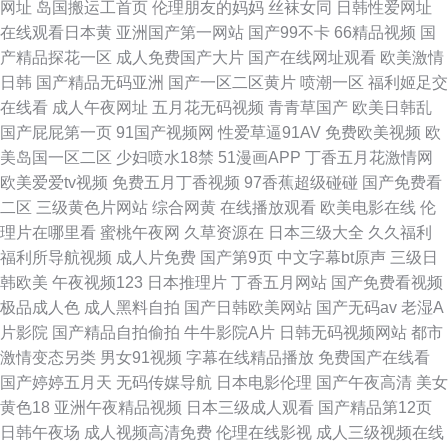
网址
岛国搬运工首页
伦理朋友的妈妈
丝袜女同
日韩性爱网址
在线观看日本黄
亚洲国产第一网站
国产99不卡
66精品视频
国
产精品探花一区
成人免费国产大片
国产在线网址观看
欧美激情
日韩
国产精品无码亚洲
国产一区二区黄片
喷潮一区
福利姬足交
在线看
成人午夜网址
五月花无码视频
青青草国产
欧美日韩乱
国产屁屁第一页
91国产视频网
性爱草逼91AV
免费欧美视频
欧
美岛国一区二区
少妇喷水18禁
51漫画APP
丁香五月花激情网
欧美爱爱tv视频
免费五月丁香视频
97香蕉超级碰碰
国产免费看
二区
三级黄色片网站
综合网黄
在线播放观看
欧美电影在线
伦
理片在哪里看
蜜桃午夜网
久草资源在
日本三级大全
久久福利
福利所导航视频
成人片免费
国产第9页
中文字幕bt原声
三级日
韩欧美
午夜视频123
日本推理片
丁香五月网站
国产免费看视频
极品成人色
成人黑料自拍
国产日韩欧美网站
国产无码av
老湿A
片影院
国产精品自拍偷拍
牛牛影院A片
日韩无码视频网站
都市
激情变态另类
男女91视频
字幕在线精品播放
免费国产在线看
国产婷婷五月天
无码传媒导航
日本电影伦理
国产午夜高清
美女
黄色18
亚洲午夜精品视频
日本三级成人观看
国产精品第12页
日韩午夜场
成人视频高清免费
伦理在线影视
成人三级视频在线