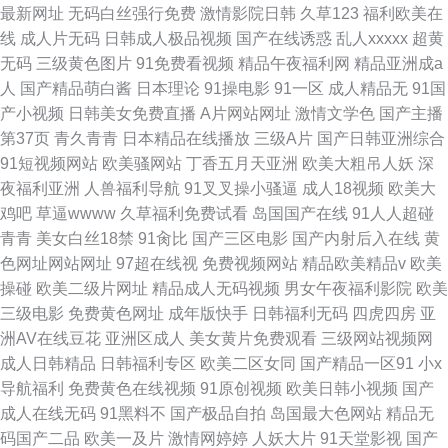
最新网址
无码白丝强行免费
激情影院日韩
久草123
福利欧美在
线
成人片无码
日韩成人极品视频
国产在线诱惑
乱人xxxxx
超黄
无码
三级黄色图片
91免费看视频
精品午夜福利网
精品亚洲成a
人
国产精品萌白酱
日本理论
91操电影
91一区
成人精品无
91国
产小视频
日韩美女免费直播
A片网站网址
激情文学色
国产主播
第37页
青久青青
日本精品在线播放
三级A片
国产日韩亚洲综合
91短视频网站
欧美骚网站
丁香五月天亚洲
欧美大粗吊人妖
深
夜福利亚洲
人兽福利导航
91叉叉操小骚逼
成人18视频
欧美大
鸡吧
草逼wwww
久草福利免费试看
岛国国产在线
91人人超碰
青青
美女白丝18禁
91肏比
国产三区电影
国产内射后入在线
黄
色网址网站网址
97超在线视
免费视频网站
精品欧美精品v
欧美
操碰
欧美二级片网址
精品成人无码视频
男女午夜福利影院
欧美
三级电影
免费黄色网址
成年版快手
日韩福利无码
四虎四房
亚
洲AV在线豆花
亚洲区成人
美女黄片免费观看
三级网站视频网
成人日韩精品
日韩福利专区
欧美二区女同
国产精品一区91
小x
导航福利
免费黄色在线视频
91原创视频
欧美日韩小视频
国产
成人在线无码
91黑料不
国产极品自拍
岛国最大色网站
精品无
码国产二品
欧美一及片
激情网婷婷
人妖大片
91天堂影视
国产