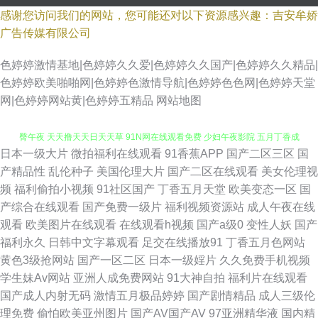
感谢您访问我们的网站，您可能还对以下资源感兴趣：吉安牟娇
广告传媒有限公司
色婷婷激情基地|色婷婷久久爱|色婷婷久久国产|色婷婷久久精品|
色婷婷欧美啪啪网|色婷婷色激情导航|色婷婷色色网|色婷婷天堂
网|色婷婷网站黄|色婷婷五精品
网站地图
日本一级大片
微拍福利在线观看
91香蕉APP
国产二区三区
国
人人操丁香 色搜成人搜索 97超碰免费人人性 香蕉天堂在线视频网 91蝌蚪蜜
产精品性
乱伦种子
美国伦理大片
国产二区在线观看
美女伦理视
频
福利偷拍小视频
91社区国产
丁香五月天堂
欧美变态一区
国
臀午夜 天天撸天天日天天草 91N网在线观看免费 少妇午夜影院 五月丁香成
产综合在线观看
国产免费一级片
福利视频资源站
成人午夜在线
观看
欧美图片在线观看
在线观看h视频
国产a级0
变性人妖
国产
人网 三级免费 黄色片青青草 日韩大胆视频 狼友基地91 人人色88av 黑丝无
福利永久
日韩中文字幕观看
足交在线播放91
丁香五月色网站
黄色3级抢网站
国产一区二区
日本一级婬片
久久免费手机视频
码Av 人人人人人妻人人人人人爽 午夜无码影院 人人膜人人射 av成人导航 人
学生妹Av网站
亚洲人成免费网站
91大神自拍
福利片在线观看
国产成人内射无码
激情五月极品婷婷
国产剧情精品
成人三级伦
妖另类系列 欧美干b网 人人妻人人草 日本变态视频 人人爱人人摸人人操 东
理免费
偷怕欧美亚州图片
国产AV国产AV
97亚洲精华液
国内精