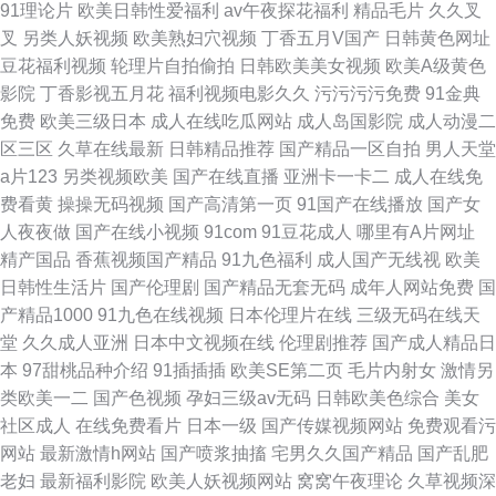
91理论片
欧美日韩性爱福利
av午夜探花福利
精品毛片
久久叉
叉
另类人妖视频
欧美熟妇穴视频
丁香五月V国产
日韩黄色网址
豆花福利视频
轮理片自拍偷拍
日韩欧美美女视频
欧美A级黄色
影院
丁香影视五月花
福利视频电影久久
污污污污免费
91金典
免费
欧美三级日本
成人在线吃瓜网站
成人岛国影院
成人动漫二
区三区
久草在线最新
日韩精品推荐
国产精品一区自拍
男人天堂
a片123
另类视频欧美
国产在线直播
亚洲卡一卡二
成人在线免
费看黄
操操无码视频
国产高清第一页
91国产在线播放
国产女
人夜夜做
国产在线小视频
91com
91豆花成人
哪里有A片网址
精产国品
香蕉视频国产精品
91九色福利
成人国产无线视
欧美
日韩性生活片
国产伦理剧
国产精品无套无码
成年人网站免费
国
产精品1000
91九色在线视频
日本伦理片在线
三级无码在线天
堂
久久成人亚洲
日本中文视频在线
伦理剧推荐
国产成人精品日
本
97甜桃品种介绍
91插插插
欧美SE第二页
毛片内射女
激情另
类欧美一二
国产色视频
孕妇三级av无码
日韩欧美色综合
美女
社区成人
在线免费看片
日本一级
国产传媒视频网站
免费观看污
网站
最新激情h网站
国产喷浆抽搐
宅男久久国产精品
国产乱肥
老妇
最新福利影院
欧美人妖视频网站
窝窝午夜理论
久草视频深