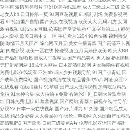
草香蕉
激情另类图片
亚洲欧美在线观看
成人三级成人三级
欧美
一导航福利国产 九九福利AV导航 91香蕉嫩草 亚洲怡春院 色男论坛 91狠狠
老女人bb
日日操第一页
91网豆花视频
91福利剧场
免费影视观
看
91视频国产自拍
国产美女在线视频
欧美又大
无码四虎
女同
蜜臀 亚洲成人与兽 91视频理论 天堂电影在线 欧美专区 日韩在线视频 97精
激吻视频
极品性爱导航
欧美国产拳交喷奶
中文字幕第三页
超碰
成人影视
欧美日韩中文一区
手机看片1204
91色快播
福利撸影
品在线 夜艹干av 国产免费久久视频 91国产视频大全 久久久噜989 福利传媒
院
激情五月天国产
综合网五月天
美女主播青草
国产高清不卡视
频
四虎影视
欧美一区在线
操碰视频
五月天婷婷欧美
欧美大BB
日本伦理片按摩 91超碰图片 偷拍qvod 91网站观看免费 亚洲欧美中文 99这
国产福利啪啪
欧洲成人午夜精品
国产精品美乳
男人操蜜桃视频
无码射精网站
18成年人网站
日本高清电影网
男女啪啪午夜视频
里都是精品 在线免费看大片 俺也去色网站 97福利射 成人看片 伊人爱爱网
免费电影在线观看
亚洲ab
成人少妇视频导航
91国产小青蛙
国
产成年免费网站
国产视频高清在线
精品香蕉
求a片网址
麻豆tv
国外免费视频 91初夜 久狼av在线 亚洲资源网站 人碰人人人 久久免费二区
在线观看
在线撸丝片
91草碰
国产成人激情视频
黑料吃瓜精品
偷拍
91大神合集
成人拍拍拍免费
香港伦理剧
日韩大片观看网
日本色卡 97人人在线 日韩高清成人 午夜伦理AV片 午夜剧场体验一分钟 99
址
日韩免费电影
91羞羞视频
国产网站
青草全福视在线
性导航
影视AV
日本一级在线视频
国产好片浮力
91久操
国产精品成人
草香蕉视频在线观看 在线一区二区三区人妻 国产日韩欧美久久 草草影院限
在线
精品免费看
人人看操碰
午夜伦理电影网
久久国自产拍精品
高清乱码0
国产欧美
日韩三级黄色A片
伦理电影亚洲国产
福利
制 青娱乐首页91 操碰99 人人妻人人舔人人操 婷婷国产视频 色偷偷资源站