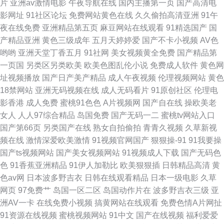
片
亚洲av激情电影
午夜导航在线
国内主播第一页
国产高清电
影网址
91社区论坛
免费网站黄色在线
久久偷拍高清亚洲
91午
产品 爱福利秒拍广场 91性爱软件蜜桃视频 人人在操人人在撸 中文丰满人妻
夜在线免费
亚洲精品第五页
麻豆网站在线观看
91精选国产
国
产精品亚洲
黄色三级成年
五月天婷婷爱
国产不卡小视频
AV色
大香蕉嫩草久久网 亚洲中文字幕 国产人妖视频 欧美成人久久 久草资源福利
哟哟
亚洲天堂丁香五月
91社网
美女视频黄全免费
国产精品第
一页国
另类区另类欧美
欧美色图乱伦小说
免费成人软件
黄色网
站
址视频播放
国产日产美产精品
成人午夜视频
伦理视频网站
黄色
18禁网站
亚洲无码视频在线
成人无码看片
91原创社区
伦理电
影香港
成人免费
蜜桃91色色
A片视频网
国产自在线
操欧美老
女人
人人97综合精品
岛国免费
国产无码一二
蜜桃tv网站入口
国产第66页
另类国产在线
熟女自拍偷拍
青青久视频
久草新视
频在线
激情深爱欧美激情
91视频官网国产
狠狠操-91
91我要操
国产ts视频网站
国产美女视频网站
91视频成人下载
国产无码色
色
91香蕉亚洲精品
91伊人加勒比
欧美狠狠插
日韩精品高清
黄
色av网
日本波多野吉衣
日韩在线观看精品
日本一级电影
久草
网页
97免费艹
岛国一区二区
岛国动作片在
波多野吉衣三级
亚
洲AV一卡
在线免费小视频
搞黄网站在线观看
免费色情A片网扯
91资源在线视频
蜜桃视频网站
91中文
国产在线视频
福利爱爱