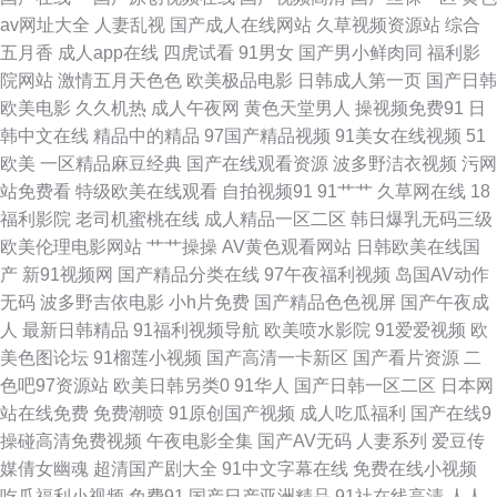
av网址大全
人妻乱视
国产成人在线网站
久草视频资源站
综合
视 午夜网址AV 国产久久视频在线观看 91九色韩国 高清在线电影 99热福利
五月香
成人app在线
四虎试看
91男女
国产男小鲜肉同
福利影
院网站
激情五月天色色
欧美极品电影
日韩成人第一页
国产日韩
在线 福利姬福利导航 制服丝袜做爱 人人妻人人爱 韩日无线 69自拍 国产精
欧美电影
久久机热
成人午夜网
黄色天堂男人
操视频免费91
日
韩中文在线
精品中的精品
97国产精品视频
91美女在线视频
51
品黄色网 在线老司机大香蕉 七次郎在线免费 欧美色老精品 日韩高清专区 91
欧美
一区精品麻豆经典
国产在线观看资源
波多野洁衣视频
污网
站免费看
特级欧美在线观看
自拍视频91
91艹艹
久草网在线
18
茄子看片 先锋资源女人鲁色av A片欧美日韩国产2区 伊人av成人 超碰老师av
福利影院
老司机蜜桃在线
成人精品一区二区
韩日爆乳无码三级
欧美伦理电影网站
艹艹操操
AV黄色观看网站
日韩欧美在线国
91在线网页 91蜜桃做爱视频 青青草福利导航 五月激情爽片 人人妻人人卓 人
产
新91视频网
国产精品分类在线
97午夜福利视频
岛国AV动作
无码
波多野吉依电影
小h片免费
国产精品色色视屏
国产午夜成
人撸人人干视频 www91视频com 长泽梓浴室种子 波多野洁衣迅雷 在线视频
人
最新日韩精品
91福利视频导航
欧美喷水影院
91爱爱视频
欧
美色图论坛
91榴莲小视频
国产高清一卡新区
国产看片资源
二
资源站 www国产极品 尤物视频在线 草莓视频旧版本 青娱乐91豆花 久久婷
色吧97资源站
欧美日韩另类0
91华人
国产日韩一区二区
日本网
站在线免费
免费潮喷
91原创国产视频
成人吃瓜福利
国产在线9
婷热艹黑丝 日韩在线不卡 91白丝少妇 色播人人网 97超碰qv 日本韩国黄色
操碰高清免费视频
午夜电影全集
国产AV无码
人妻系列
爱豆传
媒倩女幽魂
超清国产剧大全
91中文字幕在线
免费在线小视频
片 91巨炮永久 伊人久久精 电影大全免费网站 91激情网 国产精品自拍网 第
吃瓜福利小视频
免费91
国产日产亚洲精品
91社在线高清
人人