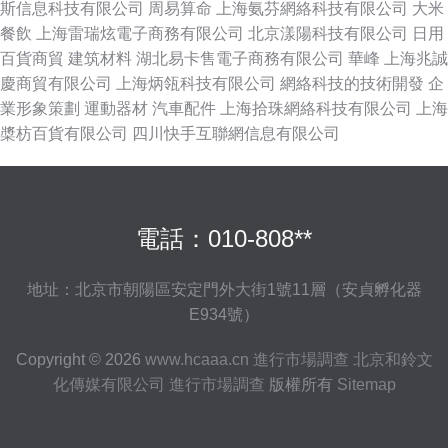
斯信息科技有限公司
周易算命
上海氨芬網絡科技有限公司
大米
餐飲
上海雷瑞炫電子商務有限公司
北京漾陽科技有限公司
日用
百貨商貿
建筑材料
湖北易卡售電子商務有限公司
華峰
上海兆誠
慶商貿有限公司
上海炳瓴科技有限公司
網絡科技的技術開發
企
業形象策劃
運動器材
汽車配件
上海拾珠網絡科技有限公司
上海
槳枋百貨有限公司
四川快手互聯網信息有限公司
電話：010-808**
地址：北京市朝陽區安定門外大街1號11層（安貞孵化器
E934號）
Copyright © 2026
www.hcaaa.cn
進行市場調查
北京和鈴文
化傳媒有限公司
進行市場調查
版權所有
Sitemap