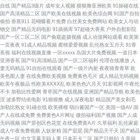
自线
国产精品3级片
成年女人视频
狠狠撸亚洲欧美
91操碰在线
京热成人导航 青青草逼逼逼无码操操操 极品91视频 黄色A级 影视 2026天天
国产高清精品二区
国产欧美在线视频
欧美色综合网
91国产自拍
偷拍
香蕉911
花蝴蝶看片免费
白丝美女免费网站
欧美女人与动
日天天爱 午夜免费在线 91视频色色 007影视网站 最新快播播放器 超碰在线
物交
国产精品无码电影
91插插库
97超碰大香蕉
户外自慰影院
国产一区二区二区
国产偷窥盗摄视频
成人动漫网站观看
欧美第
人人操 伊人大相交在线观看 亚洲色图第三页 好看的中文字幕最新中文字幕
一页夜夜
91成人精品视频
蜜桃爱爱视频
乱伦熟女五月天
91香
蕉视
福利在线视频直播
一区xxxxx
岛国大片免费视频
一道日本
经典 早川濑奈子 日韩肏道 久久换妻 在线免费看大片 91探花在线观看 国产
亚洲香蕉
国产91高清精品
国产一区二区福利
伦理在线播放
人
妻无码精品
91自拍在线观看
国产一级片内射
夜夜骑青青草
欧
伪娘av 五月婷91V兔子传媒 日逼国产视频 丁香五月天野狼社区 天美传媒交
美色图人妻
在线免费欧美视频
免费黄色毛片
成人精品无码视频
欧美午夜极品
性欧美ⅩⅩⅩⅩ乱
欧美色色六月天
91影视网
午夜伦
换2 国产TS视频 不卡国产 日韩免费ab 午夜剧场福利 97超碰操热人人操 青
不卡
加勒比性爱网
青草国产在线视频
亚洲国产精品导航
欧美色
淫
波多野结依电影
91狠狠撸
成人深夜电影
精品国产美女剃毛
青草社区视频 午夜剧场999 AV自拍网 97青青草超碰 韩国婷婷丁香五月 人妖
加勒比熟女
91碰在线
欧美裸模
萌白酱国产一区
美国一级AV
国
产人在线成免费
免费黄色A片网址
微拍福利国产视频
国产人成
AV资源网 欧美AA潮喷 碰碰爱射的视频在线观看 九九热这里只 青青草网站在
无码视频
国产原创区色花堂
在线免费黄A片
久草福利
乱伦家庭
成人午夜免费视频
人妖射精
国产屁屁
国产精品天干天
国产精品
线 91福利社 日本欧美电影 午夜影院美女 日韩欧美h 91真人实操 黄色aa国产
午夜一区
中文字幕无码人妻
日本不卡二区
国产日韩91
久草福