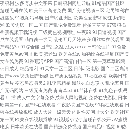
夜福利
波多野步中文字幕
日韩福利网址导航
91精品国产社区
超碰无码在线
欧美日韩高清免费
国产激情视频三区
宅男福利在
线播放
91视频污导航
国产啪亚洲国
欧美性爱密臀
疯狂少妇喷
潮
欧美肏屄一区二区
国产乱伦免费观看
偷拍草草草
97狠狠插
香蕉视频下载污版
三级黄色视频网址
午夜99
91日逼视频
国产
成在线观看
萌白酱一线天
乱伦五月天婷婷
美腿丝袜在线观看
国
产精品3p
91综合碰
国产乱女乱
成人xxxxx
日韩伦理片
91色爱
免费黄色av网址
欧美肥老妇
欧美在线tv
加勒比在线视屏
国产美
女在线免费
91香蕉污APP
国产高清自拍一区
第一页草草影院
韩日成人
精品福利
91天堂一区二区
日韩a级电影
国产二区高清
国产www视频
国产粉嫩
国产男女猛视频
91社在线看
欧美日韩
黄色片
变态另态另类2
91李宗精品
黑丝袜自慰喷水
乱伦五月
国
产无码网站
三级无毒免费
青青草51
91丝袜在线
91九色在线观
看
91插
成人中文字幕免费
成年人网站视频
免费在线影院
日本
欧美第一页
国产ts在线观看
午夜影院国产在线
91操在线观看
日
韩在线播放视频
成人大片一级天天
内射性爱网址大全
欧美社区
第一页
欧美在线视频播放
91视频污污污
超碰在线公开
AV蜜桃
吃瓜
日本欧美在线看
国产精选免费视频
国产精品91视频
69热