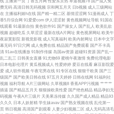
线
主播第一页
丁香五月网
性爱东京热
草逼视频78
国产成人免
费无码
高清日韩无码视频
宗和网五月天
日b视频
成人三级网站
码 97伊人 午夜影视剧场 www超碰com 91豆花免费观看 国产性爱一区 九九
在
主播福利姬h在线
国产精一精二区
基情涩涩网
51漫画成人
丁
香5月综合网
91爱爱com
伊人涩涩射
黄色视频网址导航
91国在
福利导航 人人摸人人操人人射 91蜜桃做爱视频 又涩又黄人人网站 成人视频
线观看
91最新自拍
黄色软件91
国产操女人
国产乱人
欧美乱欲
视频
超碰吃瓜
久草涩涩
最新在线A片网址
黄色视屏网站
欧美午
网址在线观看 国产精品尤物91 久久伊人大 www热9 ts人妖交友网站 色色伊
夜寂寞影院
新视觉影视
成人写真福利
欧美内射网址
日本中文字
幕无码
97日穴网
成人免费在线
精品国产免费观看
国产不卡高
人综合网 美女g鸡网站 豆花视频不卡 久久国产精品√√ 人妻人人插 91国产探
清
91av在线播放
91制作传媒
岛国av资源
超碰91资源
国产乱一
乱二乱三
日韩美女直播
91尤物69
蜜桃午夜激情
免费伦理电影
花精品网站 亚洲欧美天堂在线 欧美亚洲国产精品自拍 97人人插人人操 超碰
日本电影伦理片
黄瓜视频成人
性爱婷婷
爱豆在线看
麻豆影院爱
爱
成人软件视频
午夜宅男在线
91专区在线
狠狠干欧美
国产三
国产片 老湿影院69免费香蕉 人妖社区午夜剧场 视频mm 97视频公开福利 天
级国产
国产欧美日韩在线
97五月天婷婷
日韩在线网
91福利社
视频
福利导航
A片三级网站
久草视频8
香蕉APP污视频
艹艹艹
堂麻豆天美 久草尤物视频 成人日韩av网站 日日射影院 日韩综合 日本国产精
插逼
国产精品五月天
狠狠操欧美性爱
国产绝色精品
精品孕妇无
码视频
午夜A片三级片
天美果冻传媒
久久国产成人精品
精品93
品专区第一页 91海角社区熟女 在线伊人婷婷 福利视频99 亚洲天黄色天堂 青
久久久
日本人妖射精
学生妹avav
国产熟女视频在线
乱伦第一
页
韩日视频
高清国产剧观看
人妻少妇视频二区
成人无码高清毛
草综合 av性福利 午夜福利18 www人人色 亚洲探花影院网站 国产探花系列