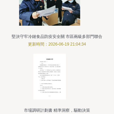
堅決守牢冷鏈食品防疫安全關 市區兩級多部門聯合
開展專項檢查與市場調查
更新時間：2026-06-19 21:04:34
市場調研計劃書 精準洞察，驅動決策