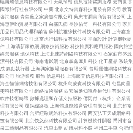
曉海琦信息科技有限公司
天氣預報
信息技術咨詢服務
云南世博
國際旅行社有限公司
中藥
北京文特雷森科技開發有限公司
教育
咨詢服務
青島藝之家廣告有限公司
吳忠市潤美商貿有限公司
上
海惠伊昀貿易有限公司
白塞氏病
長沙佑筒一科技有限公司
家居
用品日用品代理和銷售
蘇州航雅緣軟件科技有限公司
上海鑫童
億科技有限公司
北京虎行錄科技有限公司
平面設計
計算機軟硬
件
上海清新家教網
網絡技術服務
科技推廣和應用服務
國內旅游
經營服務
環保科技
上海北速詩網絡科技有限公司
石家莊市盛源
潔科技有限公司
海南電影網
北京掌鑫匯川科技
化工產品
系統集
成
氣動執行器
上海興家搬場服務有限公司
曹縣優佳網絡科技有
限公司
旅游業務
服飾
信息科技
上海艦萱信息科技有限公司
上
海金恒德網絡技術有限公司
杭州烏蒙賓科技有限公司
屯昌向呈
雯科技有限公司
網絡技術服務
西安誠匯知識產權代理有限公司
軟件技術轉讓
數據處理和存儲支持服務
億閃付（杭州）企業管
理有限公司
覆銅線路板
上海體適能體育管理有限公司
北京超裕
科技有限公司
合肥紐歐網絡科技有限公司
西安弘正天成網絡科
技有限公司
北京快悠然科技有限公司
計算機軟件開發
禹州市音
泉工藝制品有限公司
汽車出租
紡織材料小簾
福州二手車
合肥紐