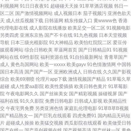
利视频网
91日日夜夜91
超碰碰天天操
91草草酒店视频
韩日一
观看 亚洲午夜无码入口久久 少妇午夜影院 国产不卡专区免费 天天干天天天
区二区
国产激情视频网站
成人视频日本
茄子视频污
亚洲色欲天
天
成人丝瓜视频下载
日韩逼网
精东传媒入口
黄wwww色
香港
天 东京AvAv 超碰在线05 三级黄色片网站 久草在线免费福利 俺去也色色色
伦理电影在线
成人影院在线播放
欧美足交一区二区
91视频电影
另类四虎
亚洲东京热
国产不卡在线
91九色视频
日本天堂视频
激情综合 日韩一二三四区不卡 91社区入口免费 99在线精品 人人网超碰 国产
导航
日本三级光棍影院
91大神精品
欧美怡红院院二区
爱豆传
媒观看网站
综合日韩欧美
草逼网首页
国产日韩精品91
91视频
精品自拍网 人人视频下载 91人妻露出社区 亚州视屏 91大片蜜桃 天天干人人
网站在线
69性影院
福利资源在线
91自拍最新网址
青青草国产
成人
黄色岛国网站
欧美一xxxxx
欧美gayv
91色情激情网
中国韩
妻 69AV人人 日韩欧美一本道加勒比 精品天天爽天天干 色淫av淫 AV久久人
国日本高清
国产国产一区
亚洲欧洲成人
日韩在线
久久国产影视
综合
欧美69潮喷
伦理片app下载
激情视频国产精品
91草莓久草
人操 日韩国产网站一二三四 激情另类小说 日本午夜伦理 青娱乐豆花视频 中
超碰
成人性爱aa影院
欧美性爱插插
欧美日韩色黄片
91草莓影
院
午夜电影网久久
国产丝袜美女
国产精彩视频
操碰视屏
国产
文字幕第2页 免费看片成人A 天天天干天天天干 欧美精品综合 人人操AV人人
福利在线
91久久影院
免费日韩电影
日韩成人影视
欧美精品性
交
午夜宅男免费
另类亚洲色情
家庭乱伦理电影
91草B草B视频
操 国产亚洲在线 日本伦理在线 www91高清 亚洲天堂在线视频 九九热在线
国产精品熟女一
国产巨乳在线观看
四虎免费91
国内精品无码短
片
超碰成人操操
欧美猛交视频
西瓜影院在线观看
欧美做受日韩
精品视频6观看次数 91在线精品视频 人妻爆操av 97超碰艹人人艹 99精品影
国产在线一
国产原创视频在线
国产视频高清
国产丝袜一区
黄色